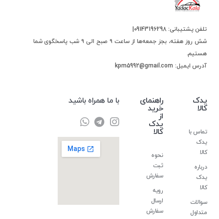
تلفن پشتیبانی: 09143196298|
شش روز هفته، بجز جمعه‌ها از ساعت ۹ صبح الی ۹ شب پاسخگوی شما
هستیم.
آدرس ایمیل: kpm5992@gmail.com
یدک
راهنمای
با ما همراه باشید
کالا
خرید
از
یدک
کالا
تماس با
یدک
کالا
نحوه
ثبت
درباره
سفارش
یدک
کالا
رویه
ارسال
سوالات
سفارش
متداول