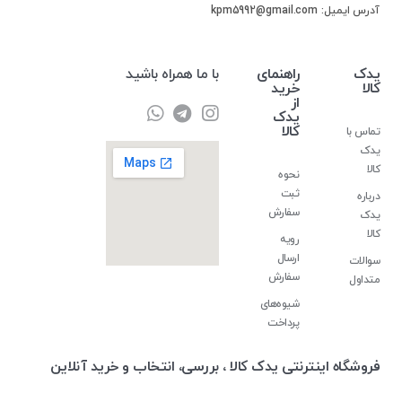
آدرس ایمیل: kpm5992@gmail.com
یدک
راهنمای
با ما همراه باشید
کالا
خرید
از
یدک
کالا
تماس با
یدک
کالا
نحوه
ثبت
درباره
سفارش
یدک
کالا
رویه
ارسال
سوالات
سفارش
متداول
شیوه‌های
پرداخت
فروشگاه اینترنتی یدک کالا ، بررسی، انتخاب و خرید آنلاین