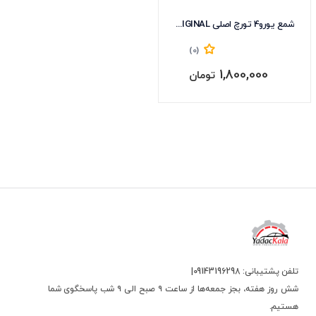
شمع یورو4 تورچ اصلی KDK7RTC-ORIGINAL
(0)
1,800,000
تومان
تلفن پشتیبانی: 09143196298|
شش روز هفته، بجز جمعه‌ها از ساعت ۹ صبح الی ۹ شب پاسخگوی شما
هستیم.