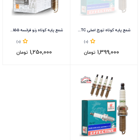
شمع پایه کوتاه تورچ اصلی K6RTC
شمع پایه کوتاه رنو فرانسه RENAULT-7700500155
(0)
(0)
1,250,000
1,399,000
تومان
تومان