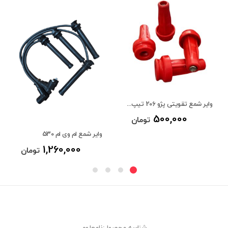
وایر شمع تقویتی پژو 206 تیپ 5 و تیپ 6 و پژو 207
500,000
تومان
وایر شمع ام وی ام 530
1,260,000
تومان
شناسه محصول:نامعلوم