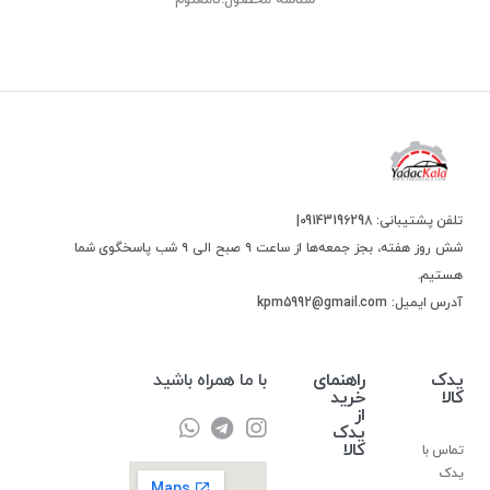
تلفن پشتیبانی: 09143196298|
شش روز هفته، بجز جمعه‌ها از ساعت ۹ صبح الی ۹ شب پاسخگوی شما
هستیم.
آدرس ایمیل: kpm5992@gmail.com
یدک
راهنمای
با ما همراه باشید
کالا
خرید
از
یدک
کالا
تماس با
یدک