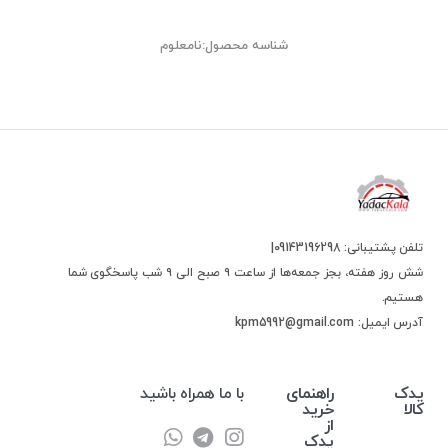
شناسه محصول:نامعلوم
تلفن پشتیبانی: 09143196298|
شش روز هفته، بجز جمعه‌ها از ساعت ۹ صبح الی ۹ شب پاسخگوی شما
هستیم.
آدرس ایمیل: kpm5992@gmail.com
یدک
راهنمای
با ما همراه باشید
کالا
خرید
از
یدک