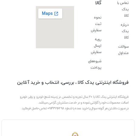
کالا
تماس با
یدک
کالا
نحوه
ثبت
درباره
سفارش
یدک
کالا
رویه
ارسال
سوالات
سفارش
متداول
شیوه‌های
پرداخت
فروشگاه اینترنتی یدک کالا ، بررسی، انتخاب و خرید آنلاین
فروشگاه اینترنتی یدک کالا با 20 سال تجربه و تخصص در زمینه شمع خودرو و وایر خودرو
اصالت محصولات خود را گارانتی نموده و در خدمت مشتریان گرامی میباشد.
در صورت داشتن هر گونه سوال یا خرید عمده با شماره 09143196298 تماس حاصل فرمائید.