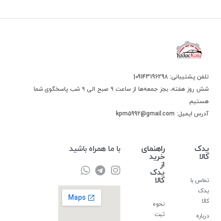
تلفن پشتیبانی: 09143196298|
شش روز هفته، بجز جمعه‌ها از ساعت ۹ صبح الی ۹ شب پاسخگوی شما
هستیم.
آدرس ایمیل: kpm5992@gmail.com
یدک
راهنمای
با ما همراه باشید
کالا
خرید
از
یدک
کالا
تماس با
یدک
کالا
نحوه
ثبت
درباره