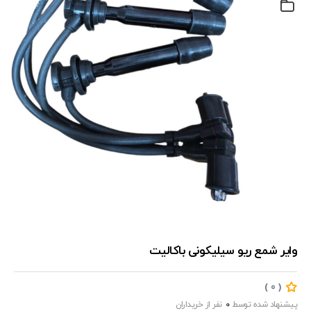
وایر شمع ریو سیلیکونی باکالیت
‏‫(
)
0
پیشنهاد شده توسط
0