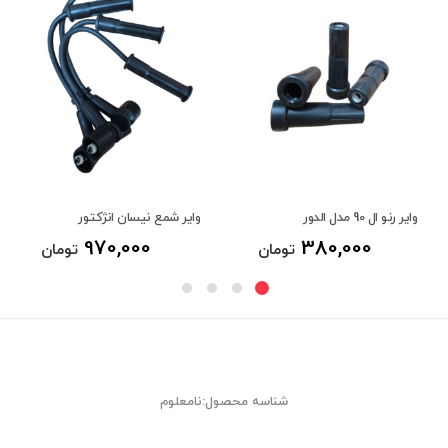
وایر رنو ال 90 مدل الدور
وایر شمع نیسان انژکتور
970,000
380,000
تومان
تومان
شناسه محصول:نامعلوم